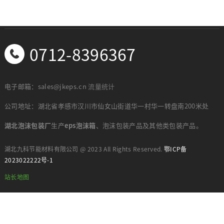
0712-8396367
电子邮箱：sales@jkeps.cn
流量统计
公司地址：湖北省孝感市汉川市仙女山街道华一村华一转盘南200米处
湖北泡沫包装厂
生产
eps泡沫箱
、泡沫包装产品及其他类包装产品。
湖北九科节能材料有限公司 @ 2023 All Rights Reserved.
鄂ICP备
2023022222号-1
站长地图