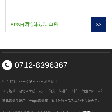
EPS白酒泡沫包装-单瓶
0712-8396367
电子邮箱：sales@jkeps.cn
流量统计
公司地址：湖北省孝感市汉川市仙女山街道华一村华一转盘南200米处
湖北泡沫包装厂
生产
eps泡沫箱
、泡沫包装产品及其他类包装产品。