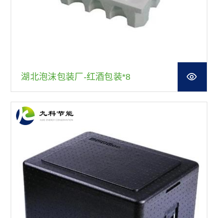
湖北泡沫包装厂-红酒包装*8