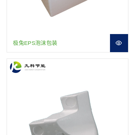
极兔EPS泡沫包装